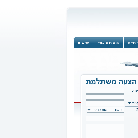
 חיים
ביטוח סיעודי
חדשות
חה:
רוני:
: