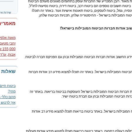
ות מאוד. רובן המכריע של החברות עוסק בתחומים מגוונים מעולם הביטוח
ביטוח חשובים נוספים הם ביטוח רכב, ביטוח דירה, ביטוח נסיעות לחו"ל,
פנסיה, גמל, ביטוח לעסקים, ביטוח תאונות אישיות ועוד. באתר זה תוכלו
שירות אי
טוח המובילות בישראל - ההיסטוריה שלהן, תכניות הביטוח שלהן,
מאמרים
וב אודות חברות הביטוח המובילות בישראל!
מאות אלפי 
זהבי מטעם
00
אבות, עו"ד
דע החשוב אודות חברות הביטוח המובילות ובהן גם הפניקס חברה לביטוח.
הותר לפרסו
עו"ד אלי סב
טיפים לביט
שאלות ו
יטוח המובילות בישראל. באתר זה תוכלו למצוא מידע רב אודות חברות
ביטוח למקר
מהו?
ביטוח חיים
ביטוח למחל
מהי?
ת חברות הביטוח המובילות בישראל העוסקות בביטוח בריאות. באתר זה
קשות
מהם כללי ה
ות הביטוח המובילות ובהן גם חברת ביטוח ישיר.
ביטול ביטו
איך לרכוש 
האמנם?
מי אחראי ל
סירוב תשלו
המובילות בישראל. באתר ביטוח בריאות תוכלו למצוא מידע רב אודות
ביטוח סיעו
ביטוח ריסק
זה אומר?
ביטוח תאונ
מדוע צריך 
מהי תקופת 
בילות בעולם בתחום. באתר ביטוח בריאות תוכלו למצוא מידע אודות פעילות